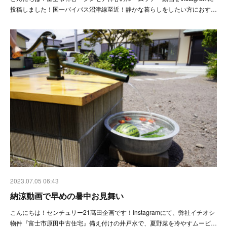
投稿しました！国一バイパス沼津線至近！静かな暮らしをしたい方におす…
2023.07.05 06:43
納涼動画で早めの暑中お見舞い
こんにちは！センチュリー21髙田企画です！Instagramにて、弊社イチオシ
物件『富士市原田中古住宅』備え付けの井戸水で、夏野菜を冷やすムービ…