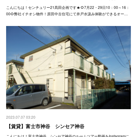
こんにちは！センチュリー21髙田企画です☻🌻7月22・29日10：00～16：
00🌻弊社イチオシ物件！原田中古住宅にて井戸水汲み体験ができるオー…
2023.07.07 03:20
【賃貸】富士市神谷 シンセア神谷
こんにちは！富士市神谷 シンセア神谷のルームツアー動画をInstagramに