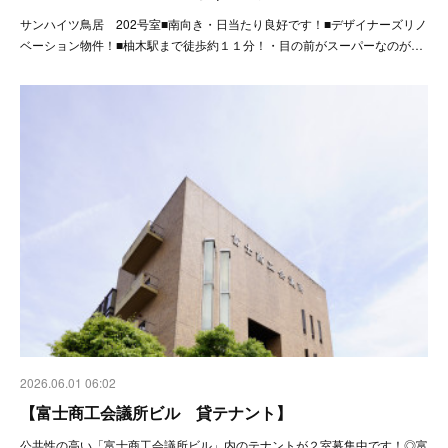
サンハイツ鳥居 202号室■南向き・日当たり良好です！■デザイナーズリノ
ベーション物件！■柚木駅まで徒歩約１１分！・目の前がスーパーなのが…
2026.06.01 06:02
【富士商工会議所ビル 貸テナント】
公共性の高い「富士商工会議所ビル」内のテナントが２室募集中です！◎富