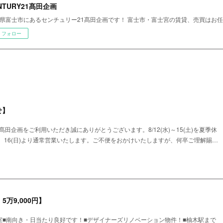
NTURY21髙田企画
県富士市にあるセンチュリー21髙田企画です！ 富士市・富士宮の賃貸、売買はお
フォロー
せ】
髙田企画をご利用いただき誠にありがとうございます。8/12(水)～15(土)を夏季休
。16(日)より通常営業いたします。ご不便をおかけいたしますが、何卒ご理解賜…
5万9,000円】
号室■南向き・日当たり良好です！■デザイナーズリノベーション物件！■柚木駅まで