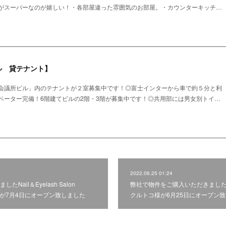
がスーパーなのが嬉しい！・各部屋違った雰囲気のお部屋。・カウンターキッチ…
ル 貸テナント】
会議所ビル」内のテナントが２室募集中です！◎富士インターから車で約５分と利
ベーター完備！6階建てビルの2階・3階が募集中です！◎共用部には男女別トイ…
2022.06.25 01:24
Nail＆Eyelash Salon
弊社で物件をご購入いただきました
店 様が7月4日にオープン致しました
クルトコ様が6月25日にオープン