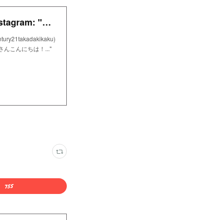
センチュリー21高田企画@静岡県富士市 on Instagram: "センチュリー21髙田企画のご契約者様お店紹介🌟】 皆さんこんにちは！今回は、 弊社でご契約されましたなぜ蕎麦にラー油を入れるのか
y21takadakikaku)
さんこんにちは！..."