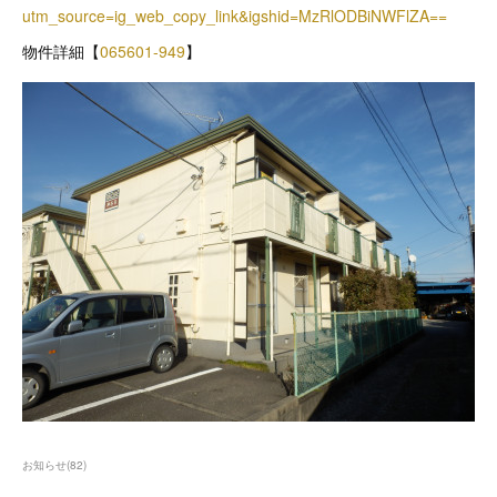
utm_source=ig_web_copy_link&igshid=MzRlODBiNWFlZA==
物件詳細【
065601-949
】
お知らせ
(
82
)