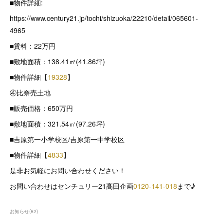
■物件詳細:
https://www.century21.jp/tochi/shizuoka/22210/detail/065601-
4965
■賃料：22万円
■敷地面積：138.41㎡(41.86坪)
■物件詳細【
19328
】
④比奈売土地
■販売価格：650万円
■敷地面積：321.54㎡(97.26坪)
■吉原第一小学校区/吉原第一中学校区
■物件詳細【
4833
】
是非お気軽にお問い合わせください！
お問い合わせはセンチュリー21髙田企画
0120-141-018
まで♪
お知らせ
(
82
)