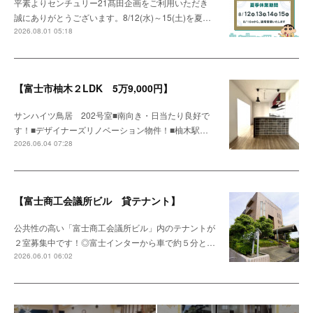
平素よりセンチュリー21髙田企画をご利用いただき
誠にありがとうございます。8/12(水)～15(土)を夏…
2026.08.01 05:18
【富士市柚木２LDK 5万9,000円】
サンハイツ鳥居 202号室■南向き・日当たり良好で
す！■デザイナーズリノベーション物件！■柚木駅…
2026.06.04 07:28
【富士商工会議所ビル 貸テナント】
公共性の高い「富士商工会議所ビル」内のテナントが
２室募集中です！◎富士インターから車で約５分と…
2026.06.01 06:02