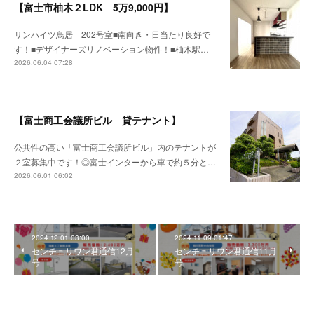
【富士市柚木２LDK 5万9,000円】
サンハイツ鳥居 202号室■南向き・日当たり良好で
す！■デザイナーズリノベーション物件！■柚木駅…
2026.06.04 07:28
【富士商工会議所ビル 貸テナント】
公共性の高い「富士商工会議所ビル」内のテナントが
２室募集中です！◎富士インターから車で約５分と…
2026.06.01 06:02
2024.12.01 03:00
2024.11.09 01:47
センチュリワン君通信12月
センチュリワン君通信11月
号
号